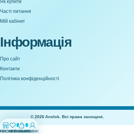
Як купити
Часті питання
Мій кабінет
Інформація
Про сайт
Контакти
Політика конфіденційності
© 2026 Anelok. Всі права захищені.
0
0
АГАЗИН
СПИСОК БАЖАНЬ
МІЙ ОБЛІКОВИЙ ЗАПИС
КОШИК