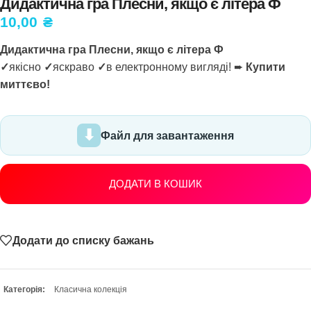
Дидактична гра Плесни, якщо є літера Ф
10,00
₴
Дидактична гра Плесни, якщо є літера Ф
✓
якісно
✓
яскраво
✓
в електронному вигляді! ➨
Купити
миттєво!
Файл для завантаження
ДОДАТИ В КОШИК
Додати до списку бажань
Категорія:
Класична колекція