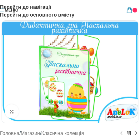
Перейти до навігації
МЕНЮ
Перейти до основного вмісту
Натисніть, щоб збільшити
Головна
/
Магазин
/
Класична колекція