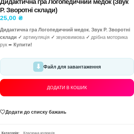
Дидактична гра Логопедичний медок (Звук
Р. Зворотні склади)
25,00
₴
Дидактична гра Логопедичний медок. Звук Р. Зворотні
склади ✓
артикуляція
✓
звуковимова
✓
дрібна моторика
рук ➨
Купити!
Файл для завантаження
ДОДАТИ В КОШИК
Додати до списку бажань
Категорія:
Класична колекція