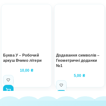
Буква У – Робочий
Додавання символів –
аркуш Вчимо літери
Геометричні доданки
№1
10,00
₴
5,00
₴