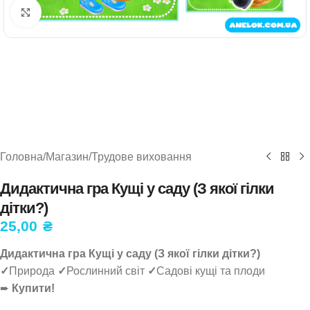
Натисніть, щоб збільшити
Головна
/
Магазин
/
Трудове виховання
Дидактична гра Кущі у саду (З якої гілки
дітки?)
25,00
₴
Дидактична гра Кущі у саду (З якої гілки дітки?)
✓
Природа
✓
Рослинний світ
✓
Садові кущі та плоди
➨
Купити!