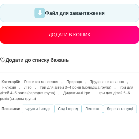
Файл для завантаження
ДОДАТИ В КОШИК
Додати до списку бажань
Категорій:
Розвиток мовлення
,
Природа
,
Трудове виховання
,
Інклюзія
,
Літо
,
Ігри для дітей 3–4 років (молодша група)
,
Ігри для
дітей 4–5 років (середня група)
,
Дидактичні ігри
,
Ігри для дітей 5–6
років (старша група)
Позначки:
Фрукти і ягоди
Сад і город
Лексика
Дерева та кущі