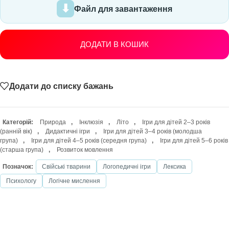
Файл для завантаження
ДОДАТИ В КОШИК
Додати до списку бажань
Категорій:
Природа
,
Інклюзія
,
Літо
,
Ігри для дітей 2–3 років
(ранній вік)
,
Дидактичні ігри
,
Ігри для дітей 3–4 років (молодша
група)
,
Ігри для дітей 4–5 років (середня група)
,
Ігри для дітей 5–6 років
(старша група)
,
Розвиток мовлення
Позначок:
Свійські тварини
Логопедичні ігри
Лексика
Психологу
Логічне мислення