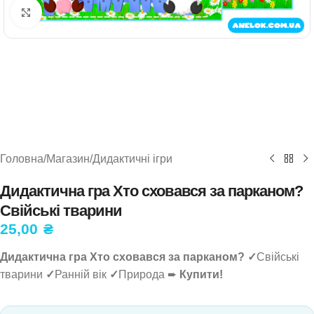
Натисніть, щоб збільшити
Головна
/
Магазин
/
Дидактичні ігри
Дидактична гра Хто сховався за парканом?
Свійські тварини
25,00
₴
Дидактична гра Хто сховався за парканом?
✓
Свійські
тварини
✓
Ранній вік
✓
Природа ➨
Купити!