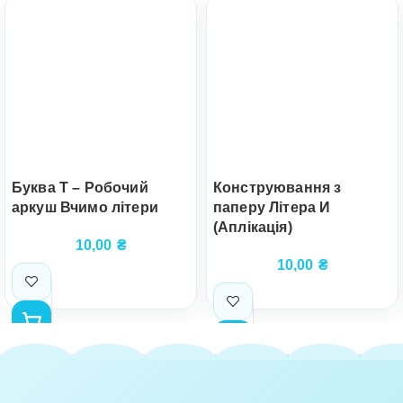
Буква Т – Робочий
Конструювання з
аркуш Вчимо літери
паперу Літера И
(Аплікація)
10,00
₴
10,00
₴