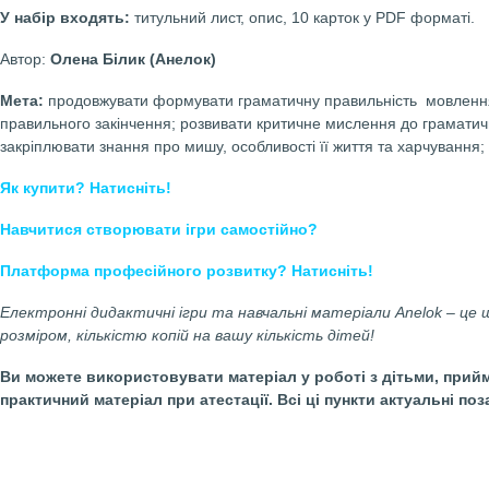
ігри Anelok
Дидактична гра Грамотне мишенятко
(Розвиток мов
Якість роздруківки:
найвища (А3+ і нижче)
Матеріал г
У набір входять:
титульний лист, опис, 10 карток у PDF 
Автор:
Олена Білик (Анелок)
Мета:
продовжувати формувати граматичну правильніст
правильного закінчення; розвивати критичне мислення д
закріплювати знання про мишу, особливості її життя та ха
Як купити? Натисніть!