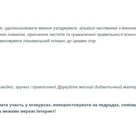
лення. Граматика. Підготовка до школи.)
отовий до друку в А4 форматі!
форматі.
ь
мовлення; удосконалювати вміння узгоджувати
кількіс
о граматичних помилок, прагнення чистоти та граматично
рчування; виховувати пізнавальний інтерес до цікавих ігор