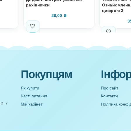
а Свійські
Дидактична гра Рукавички-
овинки)
рахівнички