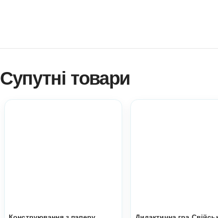
Навчитися створювати ігри самостійно?
Платформа професійного розвитку? Натисніть!
Електронні дидактичні ігри та навчальні матеріали An
розміром, кількістю копій на вашу кількість дітей!
Ви можете використовувати матеріал у роботі з діть
практичний матеріал при атестації.
Всі ці пункти акт