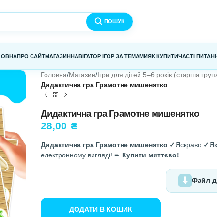
ПОШУК
ГОЛОВНА
ПРО САЙТ
МАГАЗИН
НАВІГАТОР ІГОР ЗА ТЕМАМИ
Я
Головна
/
Магазин
/
Ігри для дітей 5–
Дидактична гра Грамотне мише
Дидактична гра Грамотне
28,00
₴
Дидактична гра Грамотне мише
електронному вигляді! ➨
Купити 