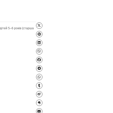
к мовлення
,
Ігри для дітей 5–6 років (старша
до школи