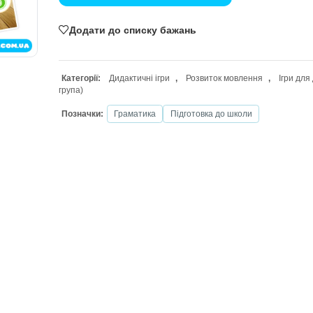
ДОДАТИ В КОШИК
Додати до списку бажань
Категорії:
Дидактичні ігри
,
Розвито
група)
Позначки:
Граматика
Підготовка 