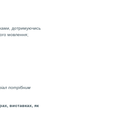
ні числівники з іменниками, дотримуючись
ї правильності власного мовлення;
.