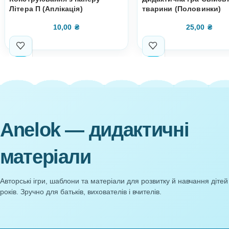
Супутні товари
Конструювання з паперу
Дидактична гр
Літера П (Аплікація)
тварини (Пол