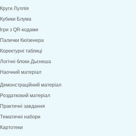
Круги Луллія
Кубики Блума
Ігри з QR-кодами
Палички Кюїзенера
Коректурні таблиці
Логічні блоки Дьєнеша
Наочний матеріал
Демонстраційний матеріал
Роздатковий матеріал
Практичні завдання
Тематичні набори
Картотеки