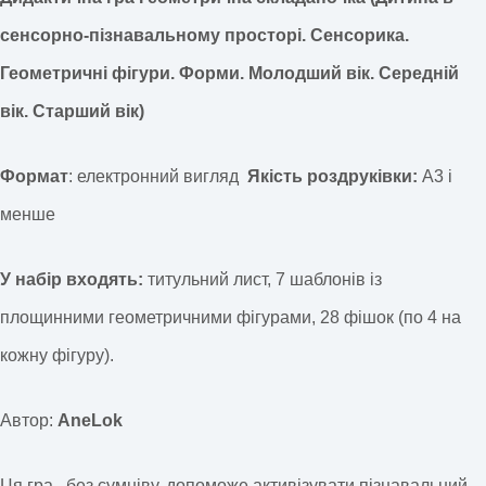
сенсорно-пізнавальному просторі. Сенсорика.
Геометричні фігури. Форми. Молодший вік. Середній
вік. Старший вік)
Формат
: електронний вигляд
Якість роздруківки:
А3 і
менше
У набір входять:
титульний лист, 7 шаблонів із
площинними геометричними фігурами, 28 фішок (по 4 на
кожну фігуру).
Автор:
AneLok
Ця гра , без сумніву, допоможе активізувати пізнавальний