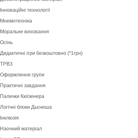
Інноваційні технології
Мнемотехніка
Моральне виховання
Осінь
Дидактичні ігри безкоштовно (*1грн)
ТРВЗ
Оформлення групи
Практичні завдання
Палички Кюїзенера
Логічні блоки Дьєнеша
Інклюзія
Наочний матеріал