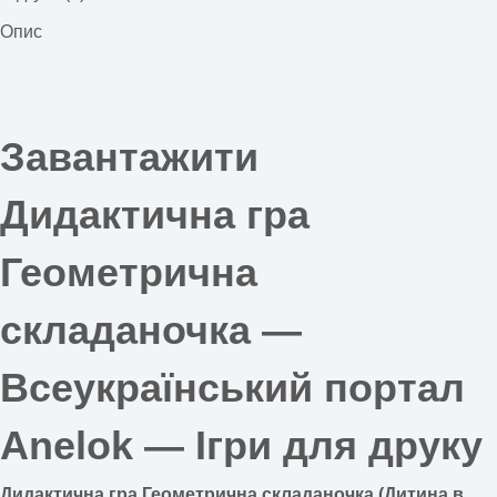
Опис
Завантажити
Дидактична гра
Геометрична
складаночка —
Всеукраїнський портал
Anelok — Ігри для друку
Дидактична гра Геометрична складаночка (Дитина в