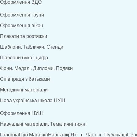
Оформлення ЗДО
Оформлення групи
Оформлення вікон
Плакати та розтяжки
Шаблони. Таблички. Стенди
Шаблони букв і цифр
Фони. Медалі. Дипломи. Подяки
Співпраця з батьками
Методичні матеріали
Нова українська школа НУШ
Оформлення НУШ
Навчальні матеріали. Тематичні тижні
Головна
Про
Магазин
Навігатор
Як
Часті
Публікації
Сер