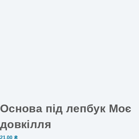
Основа під лепбук Моє
довкілля
21,00
₴