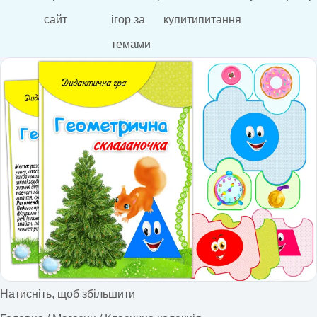
сайт
ігор за
купити
питання
темами
Натисніть, щоб збільшити