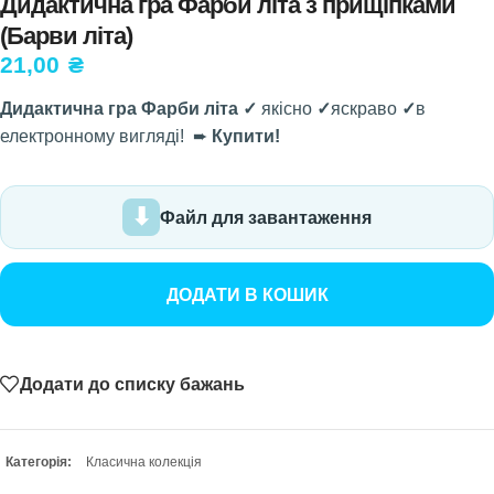
Дидактична гра Фарби літа з прищіпками
(Барви літа)
21,00
₴
Дидактична гра Фарби літа ✓
якісно
✓
яскраво
✓
в
електронному вигляді! ➨
Купити!
Файл для завантаження
ДОДАТИ В КОШИК
Додати до списку бажань
Категорія:
Класична колекція