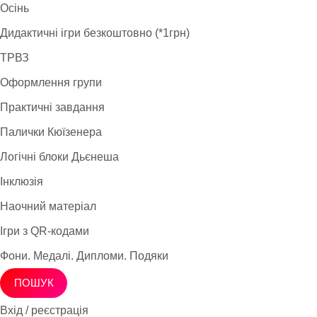
Осінь
Дидактичні ігри безкоштовно (*1грн)
ТРВЗ
Оформлення групи
Практичні завдання
Палички Кюїзенера
Логічні блоки Дьєнеша
Інклюзія
Наочний матеріал
Ігри з QR-кодами
Фони. Медалі. Дипломи. Подяки
ПОШУК
Вхід / реєстрація