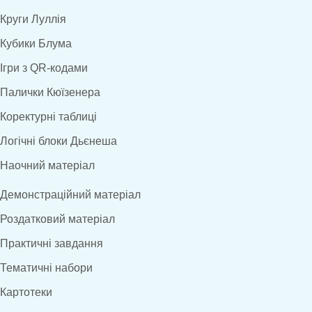
Круги Луллія
Кубики Блума
Ігри з QR-кодами
Палички Кюїзенера
Коректурні таблиці
Логічні блоки Дьєнеша
Наочний матеріал
Демонстраційний матеріал
Роздатковий матеріал
Практичні завдання
Тематичні набори
Картотеки