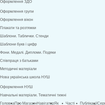
Оформлення ЗДО
Оформлення групи
Оформлення вікон
Плакати та розтяжки
Шаблони. Таблички. Стенди
Шаблони букв і цифр
Фони. Медалі. Дипломи. Подяки
Співпраця з батьками
Методичні матеріали
Нова українська школа НУШ
Оформлення НУШ
Навчальні матеріали. Тематичні тижні
Головна
Про
Магазин
Навігатор
Як
Часті
Публікації
Сер