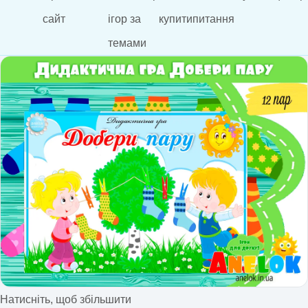
сайт
ігор за
купити
питання
темами
Натисніть, щоб збільшити