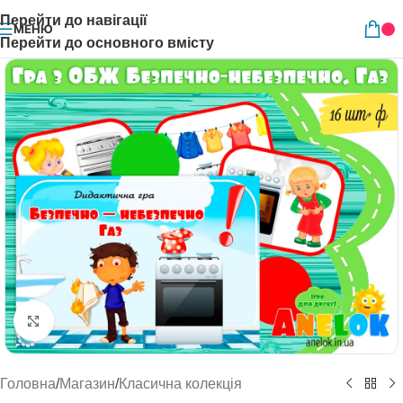
Перейти до навігації
МЕНЮ
Перейти до основного вмісту
Натисніть, щоб збільшити
Головна
/
Магазин
/
Класична колекція