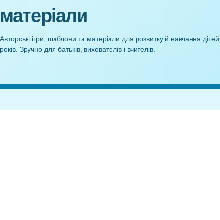
Перспективне
Картотека дидактичних ігор
літньо-оздор
Середній вік. Розвиток
(Липень, моло
мовлення
21
25,00
₴
Anelok — дидактичні
матеріали