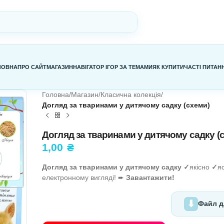
ГОЛОВНА
ПРО САЙТ
МАГАЗИН
НАВІГАТОР ІГОР ЗА ТЕМАМИ
Я
Головна
/
Магазин
/
Класична колекц
Догляд за тваринами у дитячому
Догляд за тваринами у ди
1,00
₴
Догляд за тваринами у дитячом
електронному вигляді! ➨
Заванта