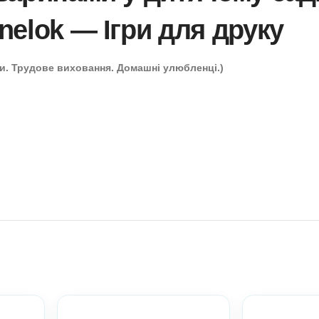
за тваринами у дитяч
л Anelok — Ігри для 
ртки-схеми. Трудове виховання. Домашні улюбленці.
 менше