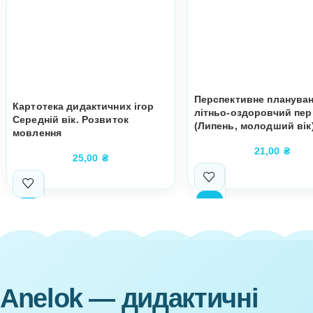
Догляд за тваринами з дитинства
Автор:
AneLok (Анелок)
Супутні товари