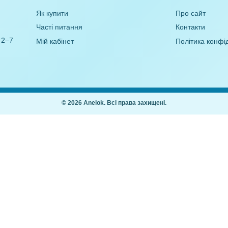
 планування на
Роздаткові картки Сигнальні
овчий період
картки (для різних цілей)
дший вік)
21,00
₴
,00
₴
Покупцям
Як купити