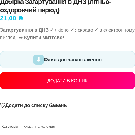
Добірка Загартування в ДНЗ (літньо-
оздоровчий період)
21,00
₴
Загартування в ДНЗ ✓
якісно
✓
яскраво
✓
в електронному
вигляді! ➨
Купити миттєво!
Файл для завантаження
ДОДАТИ В КОШИК
Додати до списку бажань
Категорія:
Класична колекція