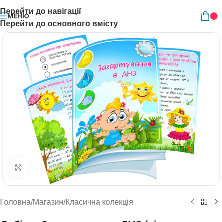
Перейти до навігації
МЕНЮ
Перейти до основного вмісту
Натисніть, щоб збільшити
Головна
/
Магазин
/
Класична колекція