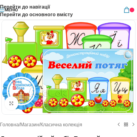
Перейти до навігації
МЕНЮ
Перейти до основного вмісту
Натисніть, щоб збільшити
Головна
/
Магазин
/
Класична колекція