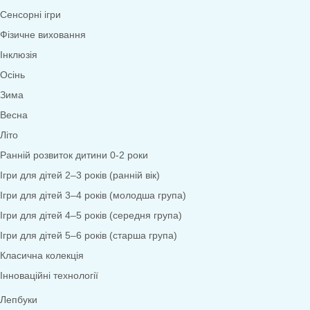
Математика
Економіка
Довкілля
Народознавство
Природа
Екологія
Дослідницька діяльність
Безпека життєдіяльності
Валеологія
Права дитини
Моральне виховання
Трудове виховання
Образотворча діяльність