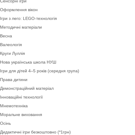
Економіка
Ігри для дітей 2–3 років (ранній вік)
Шаблони. Таблички. Стенди
Художня література
Англійська мова
Коректурні таблиці
Оформлення НУШ
Сенсорні ігри
Оформлення вікон
Ігри з лего: LEGO-технологія
Методичні матеріали
Весна
Валеологія
Круги Луллія