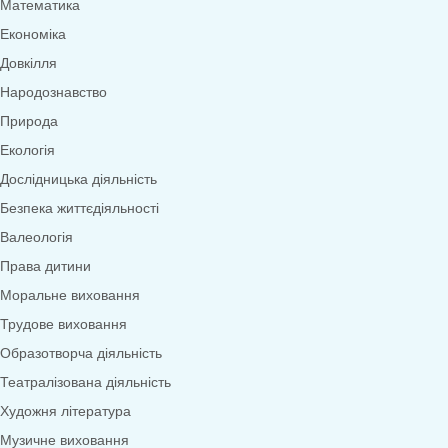
Меню
0
товарів
Переглянути категорії
Дидактичні ігри
Дидактичні ігри безкоштовно (*1грн)
Англійська мова
Грамота
Розвиток мовлення