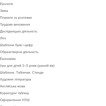
Довкілля
Ранній розвиток дитини 0-2 роки
Оформлення ЗДО
Безпека життєдіяльності
Дидактичний матеріал
Екологія
Зима
Плакати та розтяжки
Трудове виховання
Дослідницька діяльність
Літо
Шаблони букв і цифр
Образотворча діяльність