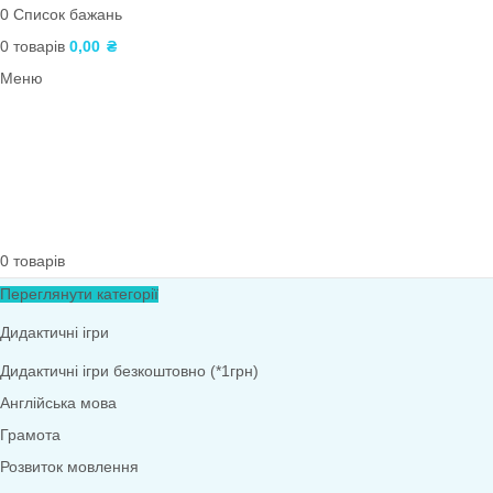
Логічні блоки Дьєнеша
Інклюзія
Наочний матеріал
Ігри з QR-кодами
Фони. Медалі. Дипломи. Подяки
Театралізована діяльність
Роздатковий матеріал
Архів
Навчальні матеріали. Тематичні тижні
ПОШУК
Вхід / реєстрація
0
Список бажань
0
товарів
0,00
₴