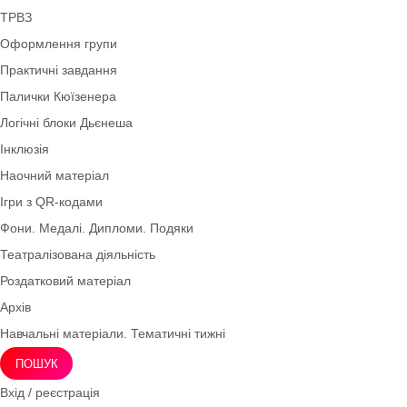
Нова українська школа НУШ
Ігри для дітей 4–5 років (середня група)
Права дитини
Демонстраційний матеріал
Інноваційні технології
Мнемотехніка
Моральне виховання
Осінь
Дидактичні ігри безкоштовно (*1грн)
ТРВЗ
Оформлення групи
Практичні завдання
Палички Кюїзенера