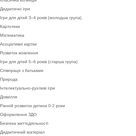
Лепбуки
Грамота
Класична колекція
Дидактичні ігри
Ігри для дітей 3–4 років (молодша група)
Картотеки
Математика
Асоціативні картки
Розвиток мовлення
Ігри для дітей 5–6 років (старша група)
Співпраця з батьками
Природа
Інтелектуально-рухливі ігри