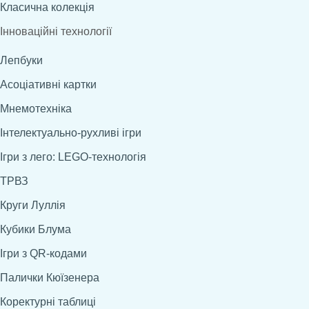
Класична колекція
Інноваційні технології
Лепбуки
Асоціативні картки
Мнемотехніка
Інтелектуально-рухливі ігри
Ігри з лего: LEGO-технологія
ТРВЗ
Круги Луллія
Кубики Блума
Ігри з QR-кодами
Палички Кюїзенера
Коректурні таблиці