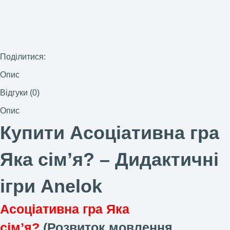
Поділитися:
Опис
Відгуки (0)
Опис
Купити Асоціативна гра
Яка сімʼя? –
Дидактичні
ігри Anelok
Асоціативна гра Яка
сімʼя?
(Розвиток мовлення.