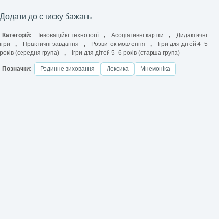
Додати до списку бажань
Категорій:
Інноваційні технології
,
Асоціативні картки
,
Дидактичні
ігри
,
Практичні завдання
,
Розвиток мовлення
,
Ігри для дітей 4–5
років (середня група)
,
Ігри для дітей 5–6 років (старша група)
Позначки:
Родинне виховання
Лексика
Мнемоніка