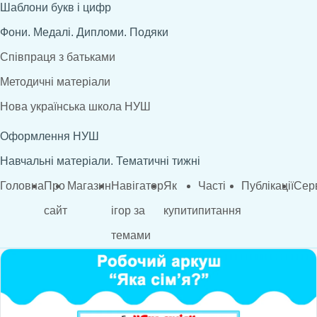
Шаблони букв і цифр
Фони. Медалі. Дипломи. Подяки
Співпраця з батьками
Методичні матеріали
Нова українська школа НУШ
Оформлення НУШ
Навчальні матеріали. Тематичні тижні
Головна
Про
Магазин
Навігатор
Як
Часті
Публікації
Сер
сайт
ігор за
купити
питання
темами