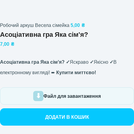
Робочий аркуш Весела сімейка
5,00
₴
Асоціативна гра Яка сімʼя?
7,00
₴
Асоціативна гра Яка сімʼя? ✓
Яскраво
✓
Якісно
✓
В
електронному вигляді! ➨
Купити миттєво!
Файл для завантаження
ДОДАТИ В КОШИК