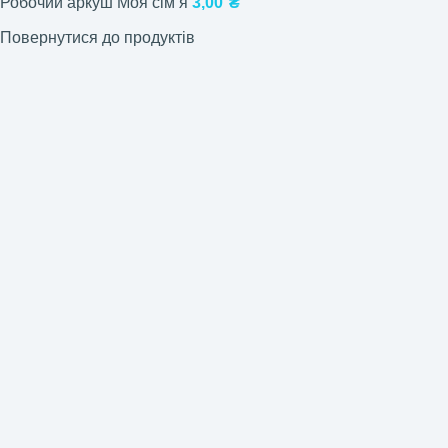
Робочий аркуш Моя сімʼя
3,00
₴
Повернутися до продуктів