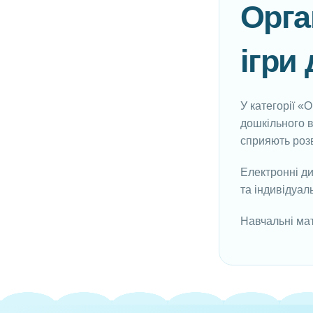
Орга
ігри
У категорії «
дошкільного ві
сприяють розв
Електронні ди
та індивідуал
Навчальні мат