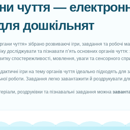
ни чуття — електронн
 для дошкільнят
Органи чуття» зібрано розвиваючі ігри, завдання та робочі м
ку досліджувати та пізнавати п’ять основних органів чуття: з
итку спостережливості, мовлення, уваги та сенсорного спр
дактичні ігри на тему органів чуття ідеально підходять для з
ьної роботи. Завдання легко завантажити й роздрукувати для
еріали, роздруківки та пізнавальні завдання можна
заванта