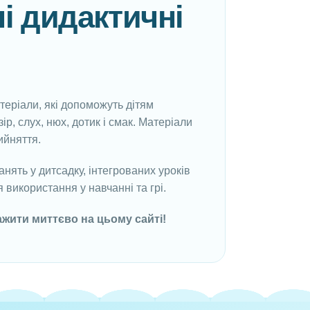
і дидактичні
атеріали, які допоможуть дітям
ір, слух, нюх, дотик і смак. Матеріали
ийняття.
анять у дитсадку, інтегрованих уроків
 використання у навчанні та грі.
жити миттєво на цьому сайті!