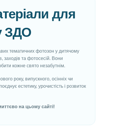
атеріали для
у ЗДО
равих тематичних фотозон у дитячому
в, заходів та фотосесій. Вони
обити кожне свято незабутнім.
вого року, випускного, осінніх чи
оєднує естетику, урочистість і розвиток
иттєво на цьому сайті!