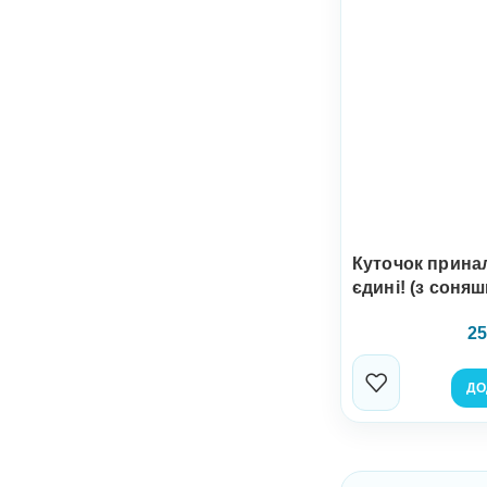
Куточок прина
єдині! (з соня
25
ДО