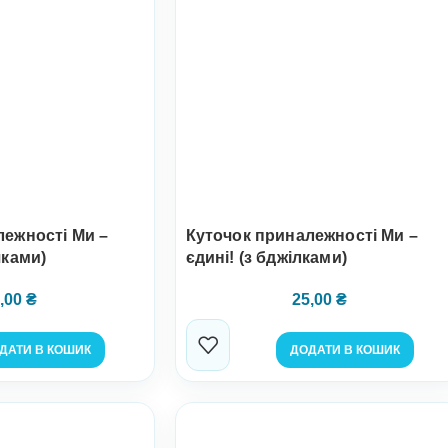
лежності Ми –
Куточок приналежності Ми –
шками)
єдині! (з бджілками)
,00
₴
25,00
₴
ДАТИ В КОШИК
ДОДАТИ В КОШИК