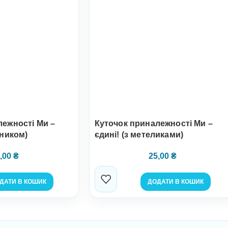
лежності Ми –
Куточок приналежності Ми –
шником)
єдині! (з метеликами)
,00
₴
25,00
₴
ДАТИ В КОШИК
ДОДАТИ В КОШИК