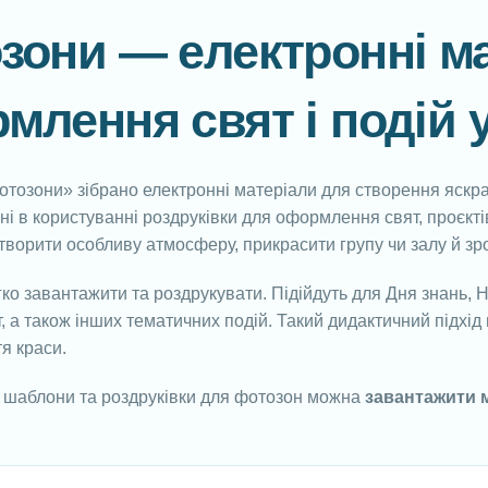
зони — електронні м
млення свят і подій 
Фотозони» зібрано електронні матеріали для створення яск
чні в користуванні роздруківки для оформлення свят, проєкті
ворити особливу атмосферу, прикрасити групу чи залу й зр
ко завантажити та роздрукувати. Підійдуть для Дня знань, Но
, а також інших тематичних подій. Такий дидактичний підхід п
тя краси.
шаблони та роздруківки для фотозон можна
завантажити м