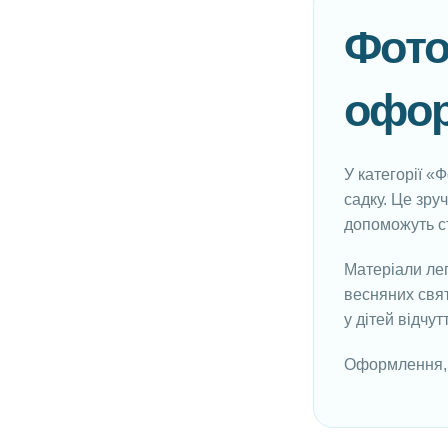
Фото
офор
У категорії «
садку. Це зру
допоможуть ст
Матеріали лег
весняних свят
у дітей відчут
Оформлення, 