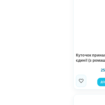
Куточок прина
єдині! (з рома
25
ДО