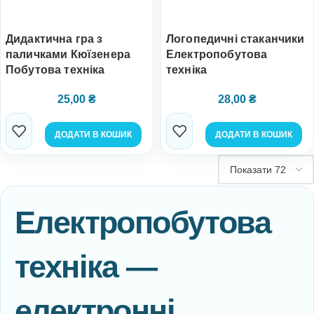
Дидактична гра з
Логопедичні стаканчики
паличками Кюїзенера
Електропобутова
Побутова техніка
техніка
25,00
₴
28,00
₴
ДОДАТИ В КОШИК
ДОДАТИ В КОШИК
Електропобутова
техніка —
електронні