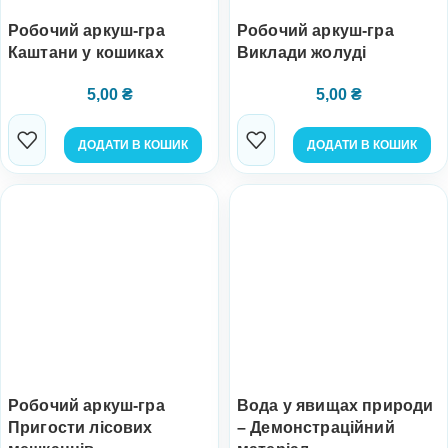
Робочий аркуш-гра
Робочий аркуш-гра
Каштани у кошиках
Виклади жолуді
5,00
₴
5,00
₴
ДОДАТИ В КОШИК
ДОДАТИ В КОШИК
Робочий аркуш-гра
Вода у явищах природи
Пригости лісових
– Демонстраційний