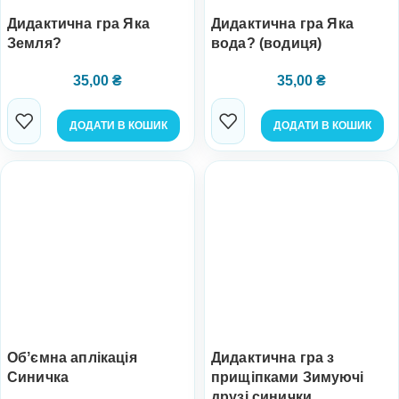
Дидактична гра Яка
Дидактична гра Яка
Земля?
вода? (водиця)
35,00
₴
35,00
₴
ДОДАТИ В КОШИК
ДОДАТИ В КОШИК
Обʼємна аплікація
Дидактична гра з
Синичка
прищіпками Зимуючі
друзі синички