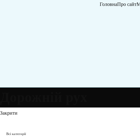
Головна
Про сайт
М
Дорожній рух
Закрити
Всі категорії