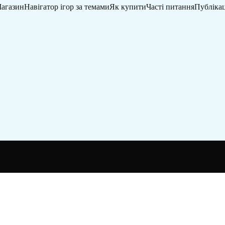
агазин
Навігатор ігор за темами
Як купити
Часті питання
Публікац