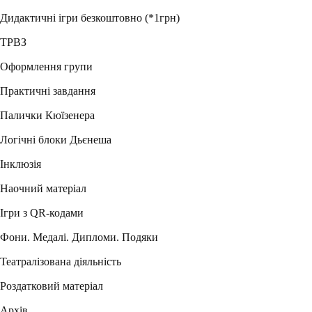
Дидактичні ігри безкоштовно (*1грн)
ТРВЗ
Оформлення групи
Практичні завдання
Палички Кюїзенера
Логічні блоки Дьєнеша
Інклюзія
Наочний матеріал
Ігри з QR-кодами
Фони. Медалі. Дипломи. Подяки
Театралізована діяльність
Роздатковий матеріал
Архів