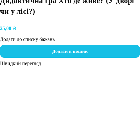
Дидактична гра Хто де живе? (У дворі
чи у лісі?)
25,00
₴
Додати до списку бажань
Додати в кошик
Швидкий перегляд