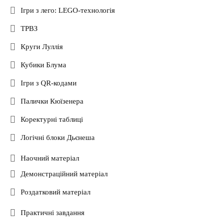
Ігри з лего: LEGO-технологія
ТРВЗ
Круги Луллія
Кубики Блума
Ігри з QR-кодами
Палички Кюїзенера
Коректурні таблиці
Логічні блоки Дьєнеша
Наочний матеріал
Демонстраційний матеріал
Роздатковий матеріал
Практичні завдання