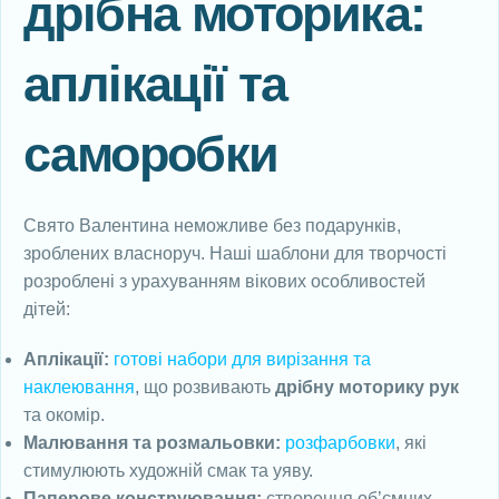
дрібна моторика:
аплікації та
саморобки
Свято Валентина неможливе без подарунків,
зроблених власноруч. Наші шаблони для творчості
розроблені з урахуванням вікових особливостей
дітей:
Аплікації:
готові набори для вирізання та
наклеювання
, що розвивають
дрібну моторику рук
та окомір.
Малювання та розмальовки:
розфарбовки
, які
стимулюють художній смак та уяву.
Паперове конструювання:
створення об’ємних