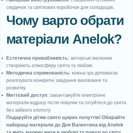
сердечок та святкових коробочок для солодощів.
Чому варто обрати
матеріали Anelok?
Естетична привабливість:
авторські малюнки
створюють атмосферу свята та любові.
Методична спрямованість:
кожна гра допомагає
реалізувати конкретні завдання виховання та
розвитку.
Миттєвий доступ:
завантажуйте електронні
матеріали відразу після покупки та готуйтеся до свята
без зайвого клопоту.
Подаруйте дітям свято щирих почуттів! Обирайте
найкращі матеріали до Дня Валентина від Anelok
та вчіть малечу жити в любові та повазі до світу.