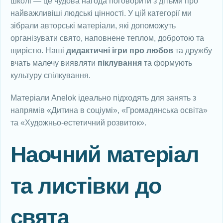
школі — це чудова нагода поговорити з дітьми про
найважливіші людські цінності. У цій категорії ми
зібрали авторські матеріали, які допоможуть
організувати свято, наповнене теплом, добротою та
щирістю. Наші
дидактичні ігри про любов
та дружбу
вчать малечу виявляти
піклування
та формують
культуру спілкування.
Матеріали Anelok ідеально підходять для занять з
напрямів «Дитина в соціумі», «Громадянська освіта»
та «Художньо-естетичний розвиток».
Наочний матеріал
та листівки до
свята