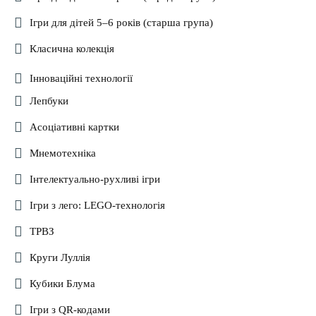
Ігри для дітей 5–6 років (старша група)
Класична колекція
Інноваційні технології
Лепбуки
Асоціативні картки
Мнемотехніка
Інтелектуально-рухливі ігри
Ігри з лего: LEGO-технологія
ТРВЗ
Круги Луллія
Кубики Блума
Ігри з QR-кодами