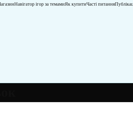
агазин
Навігатор ігор за темами
Як купити
Часті питання
Публікац
ьок