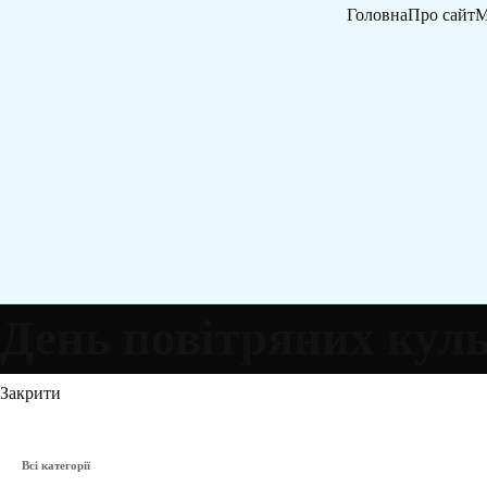
Головна
Про сайт
М
День повітряних кул
Закрити
Всі категорії