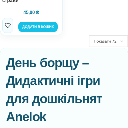
страви
45,00
₴
ДОДАТИ В КОШИК
День борщу –
Дидактичні ігри
для дошкільнят
Anelok