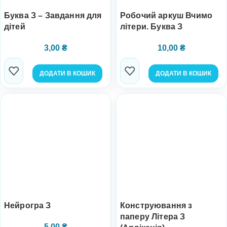
Буква З – Завдання для
Робочий аркуш Вчимо
дітей
літери. Буква З
3,00
₴
10,00
₴
ДОДАТИ В КОШИК
ДОДАТИ В КОШИК
Нейрогра З
Конструювання з
паперу Літера З
5,00
₴