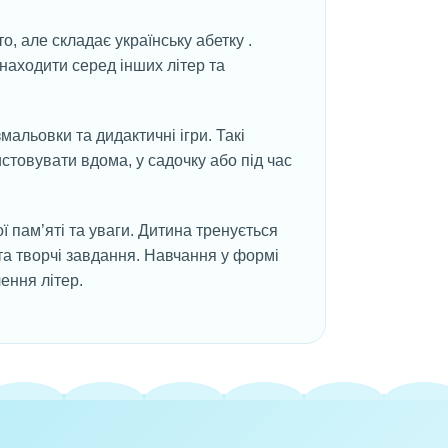
то, але складає українську абетку .
знаходити серед інших літер та
змальовки та дидактичні ігри. Такі
истовувати вдома, у садочку або під час
 пам’яті та уваги. Дитина тренується
и та творчі завдання. Навчання у формі
ення літер.