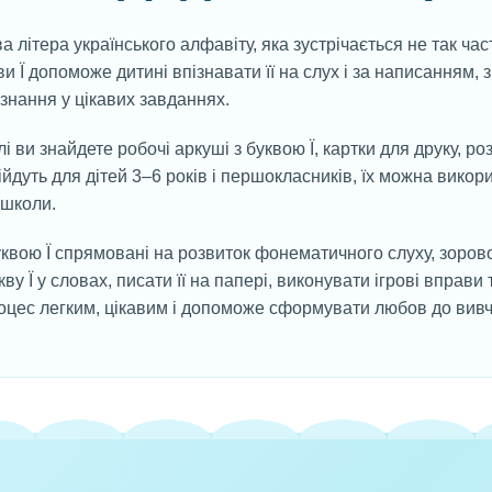
ва літера українського алфавіту, яка зустрічається не так час
и Ї допоможе дитині впізнавати її на слух і за написанням, 
знання у цікавих завданнях.
і ви знайдете робочі аркуші з буквою Ї, картки для друку, ро
ійдуть для дітей 3–6 років і першокласників, їх можна викор
 школи.
квою Ї спрямовані на розвиток фонематичного слуху, зорової
кву Ї у словах, писати її на папері, виконувати ігрові вправ
оцес легким, цікавим і допоможе сформувати любов до вивч