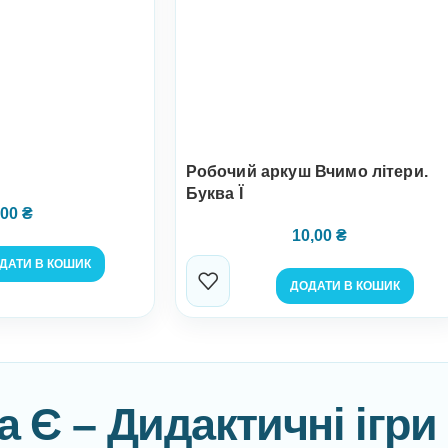
Робочий аркуш Вчимо літери.
Буква Ї
,00
₴
10,00
₴
ДАТИ В КОШИК
ДОДАТИ В КОШИК
а Є – Дидактичні ігри