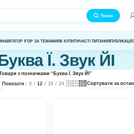
Пошук
Н
НАВІГАТОР ІГОР ЗА ТЕМАМИ
ЯК КУПИТИ
ЧАСТІ ПИТАННЯ
ПУБЛІКАЦІЇ
Буква Ї. Звук ЙІ
Товари з позначками “Буква Ї. Звук ЙІ”
Показати
9
12
18
24