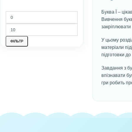
Буква Ї – ціка
Вивчення букв
закріплювати 
У цьому розділ
ФІЛЬТР
матеріали під
підготовки до
Завдання з бу
впізнавати бу
гри робить пр