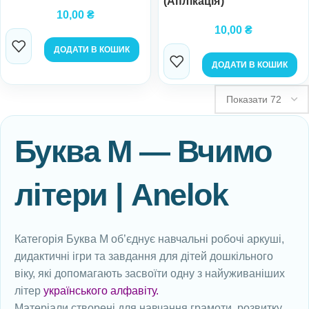
(Аплікація)
10,00
₴
10,00
₴
ДОДАТИ В КОШИК
ДОДАТИ В КОШИК
Буква М — Вчимо
літери | Anelok
Категорія Буква М об’єднує навчальні робочі аркуші,
дидактичні ігри та завдання для дітей дошкільного
віку, які допомагають засвоїти одну з найуживаніших
літер
українського алфавіту
.
Матеріали створені для навчання грамоти, розвитку